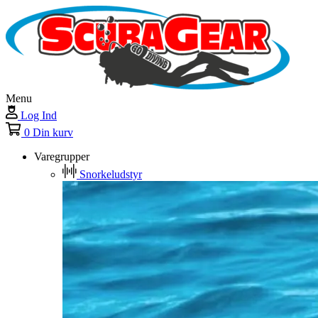
Menu
Log Ind
0
Din kurv
Varegrupper
Snorkeludstyr